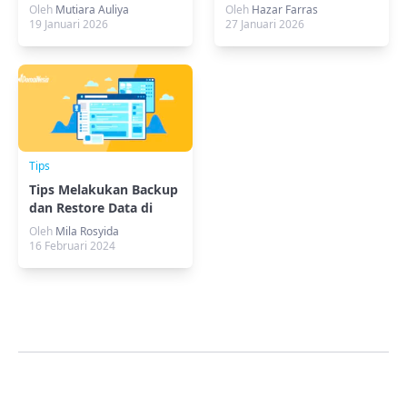
dan ccTLD untuk SEO
Super Cepat!
Oleh
Mutiara Auliya
Oleh
Hazar Farras
19 Januari 2026
27 Januari 2026
Tips
Tips Melakukan Backup
dan Restore Data di
Windows
Oleh
Mila Rosyida
16 Februari 2024