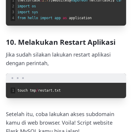
1
(
helloflask
:
2.7
)
[
websites
@
vaporeon 
helloflask
]
$
cat 
pas
2
import 
os
3
import 
sys
4
from 
hello 
import 
app 
as
application
10. Melakukan Restart Aplikasi
Jika sudah silakan lakukan restart aplikasi
dengan perintah,
1
touch
tmp
/
restart
.
txt
Setelah itu, coba lakukan akses subdomain
kamu di web browser. Voila! Script website
Flask MySQL kamu bisa jalan!