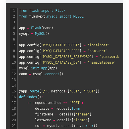
1
from 
flask 
import 
Flask
2
from 
flaskext
.
mysql 
import 
MySQL
3
4
app
=
Flask
(
name
)
5
mysql
=
MySQL
(
)
6
7
app
.
config
[
'MYSQLDATABASEHOST'
]
=
'localhost'
8
app
.
config
[
'MYSQLDATABASEUSER'
]
=
'namauser'
9
app
.
config
[
'MYSQL_DATABASE_PASSWORD'
]
=
'passworddatab
10
app
.
config
[
'MYSQL_DATABASE_DB'
]
=
'namadatabase'
11
mysql
.
init_app
(
app
)
12
conn
=
mysql
.
connect
(
)
13
14
15
@
app
.
route
(
'/'
,
methods
=
[
'GET'
,
'POST'
]
)
16
def 
index
(
)
:
17
if
request
.
method
==
"POST"
:
18
details
=
request
.
form
19
firstName
=
details
[
'fname'
]
20
lastName
=
details
[
'lname'
]
21
cur
=
mysql
.
connection
.
cursor
(
)