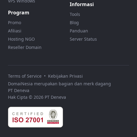
VPS Windows
Informasi
Program
Tools
Promo
Blog
Afiliasi
Panduan
Hosting NGO
Server Status
Reseller Domain
Terms of Service
•
Kebijakan Privasi
DomaiNesia merupakan bagian dan merk dagang
PT Deneva
Hak Cipta © 2026 PT Deneva