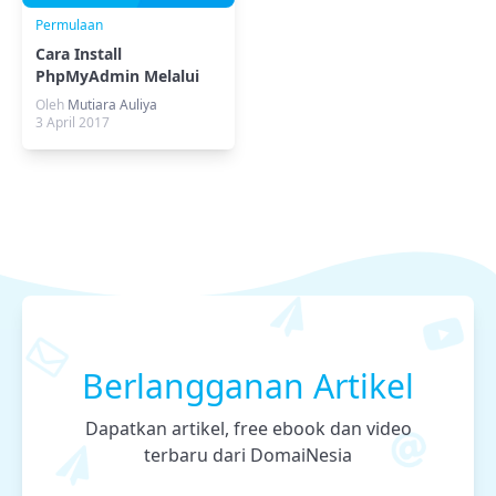
Permulaan
Cara Install
PhpMyAdmin Melalui
Softaculous
Oleh
Mutiara Auliya
3 April 2017
Berlangganan Artikel
Dapatkan artikel, free ebook dan video
terbaru dari DomaiNesia