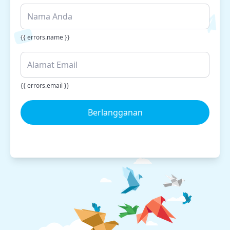
{{ errors.name }}
{{ errors.email }}
Berlangganan