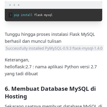
1
pip 
install 
flask
-
mysql
Tunggu hingga proses instalasi Flask MySQL
berhasil dan muncul tulisan
Successfully installed PyMySQL-0.9.3 flask-mysql-1.4.0
Keterangan,
helloflask:2.7 : nama aplikasi Python versi 2.7
yang tadi dibuat
6. Membuat Database MySQL di
Hosting
Sekarang saatnya membuat database MySQL di