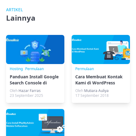
ARTIKEL
Lainnya
Hosting
Permulaan
Permulaan
Panduan Install Google
Cara Membuat Kontak
Search Console di
Kami di WordPress
Hosting
Oleh
Hazar Farras
Oleh
Mutiara Auliya
23 September 2025
17 September 2018