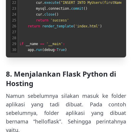
22
cur
.
execute
(
"INSERT INTO MyUsers(firstName, la
23
mysql
.
connection
.
commit
(
)
24
cur
.
close
(
)
25
return
'success'
26
return
render_template
(
'index.html'
)
27
28
29
if
__name
==
'__main'
:
30
app
.
run
(
debug
=
True
)
8. Menjalankan Flask Python di
Hosting
Namun sebelumnya silakan masuk ke folder
aplikasi yang tadi dibuat. Pada contoh
sebelumnya, folder aplikasi yang dibuat
bernama “helloflask”. Sehingga perintahnya
yaitu,