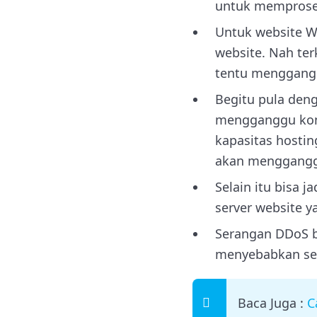
untuk memproses
Untuk website W
website. Nah ter
tentu menggangg
Begitu pula den
mengganggu kond
kapasitas hostin
akan mengganggu
Selain itu bisa 
server website y
Serangan DDoS b
menyebabkan ser
Baca Juga :
C