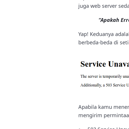
juga web server sed
“Apakah Err
Yap! Keduanya adal
berbeda-beda di set
Apabila kamu menemu
mengirim permintaa