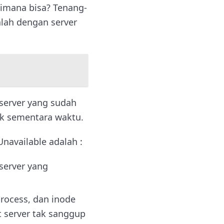
aimana bisa? Tenang-
alah dengan server
server yang sudah
tuk sementara waktu.
navailable adalah :
server yang
process, dan inode
t server tak sanggup