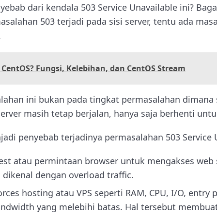
yebab dari kendala 503 Service Unavailable ini? Bag
salahan 503 terjadi pada sisi server, tentu ada mas
.
 CentOS? Fungsi, Kelebihan, dan CentOS Stream
ahan ini bukan pada tingkat permasalahan dimana 
 Server masih tetap berjalan, hanya saja berhenti un
di penyebab terjadinya permasalahan 503 Service U
est atau permintaan browser untuk mengakses web 
ikenal dengan overload traffic.
ces hosting atau VPS seperti RAM, CPU, I/O, entry 
andwidth yang melebihi batas. Hal tersebut membua