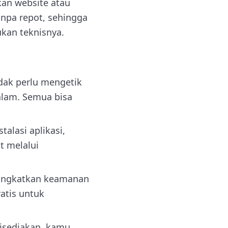
an website atau
anpa repot, sehingga
kan teknisnya.
ak perlu mengetik
alam. Semua bisa
alasi aplikasi,
t melalui
ningkatkan keamanan
ratis untuk
disediakan, kamu