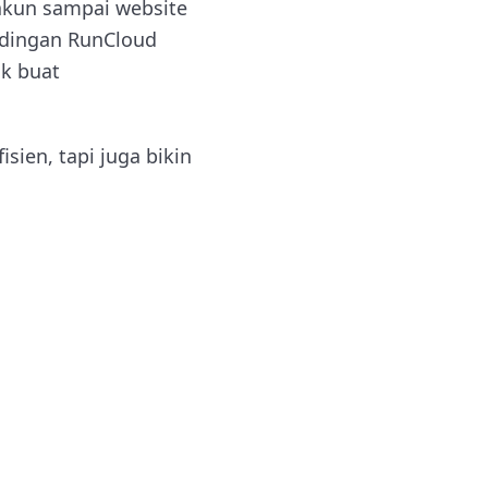
akun sampai website
ndingan RunCloud
ok buat
sien, tapi juga bikin