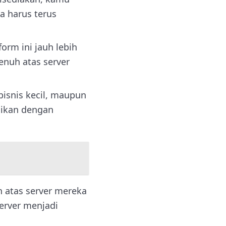
a harus terus
orm ini jauh lebih
nuh atas server
isnis kecil, maupun
aikan dengan
h atas server mereka
server menjadi