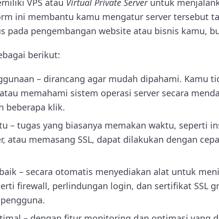
iliki VPS atau
Virtual Private Server
untuk menjalank
form ini membantu kamu mengatur server tersebut t
us pada pengembangan website atau bisnis kamu, bu
bagai berikut:
unaan – dirancang agar mudah dipahami. Kamu tid
 atau memahami sistem operasi server secara mend
 beberapa klik.
– tugas yang biasanya memakan waktu, seperti inst
er, atau memasang SSL, dapat dilakukan dengan cepa
baik – secara otomatis menyediakan alat untuk me
rti firewall, perlindungan login, dan sertifikat SSL g
 pengguna.
ptimal – dengan fitur monitoring dan optimasi yang 