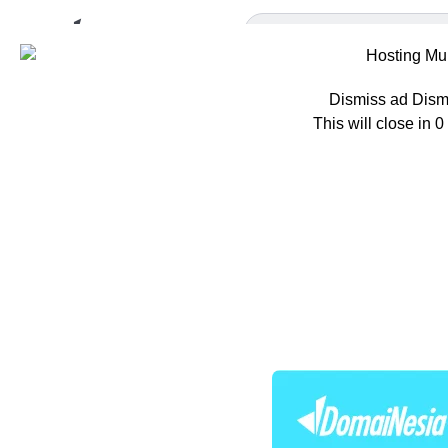
Dismiss ad
Dism
This will close in
0
Home
Berita
A
Apa Itu R
Pengelola
Oleh
Hazar Farras