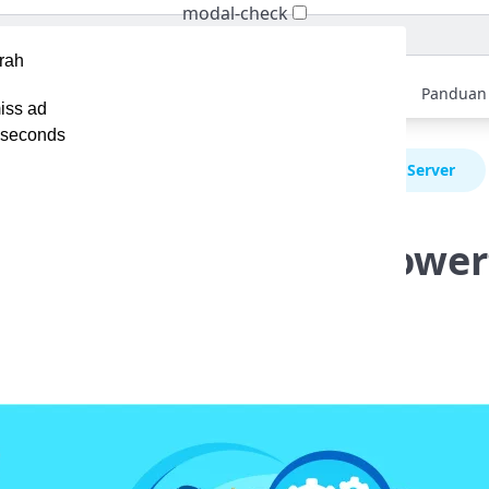
modal-check
Home
Berita
Tips
Ebook
Video
Panduan
iss ad
seconds
pa Itu RunCloud? Platform Powerful untuk Pengelola Server
unCloud? Platform Power
 Server