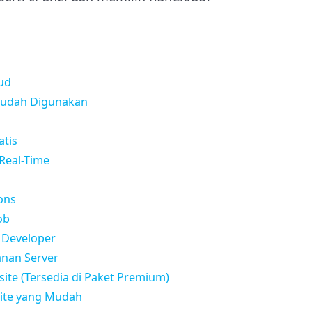
ud
Mudah Digunakan
atis
 Real-Time
ons
ob
k Developer
anan Server
site (Tersedia di Paket Premium)
ite yang Mudah