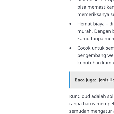
bisa memastikan
memeriksanya se
Hemat biaya – di
murah. Dengan b
kamu tanpa mem
Cocok untuk sem
pengembang web,
kebutuhan kamu
Baca Juga:
Jenis H
RunCloud adalah solu
tanpa harus mempelaj
semudah mengatur a