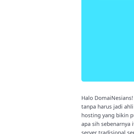
Halo DomaiNesians!
tanpa harus jadi ah
hosting yang bikin p
apa sih sebenarnya
server tradisional s