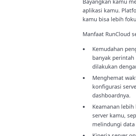
Bayangkan kamu mem
aplikasi kamu. Plat
kamu bisa lebih fok
Manfaat RunCloud se
Kemudahan pengg
banyak perintah
dilakukan dengan
Menghemat waktu 
konfigurasi serv
dashboardnya.
Keamanan lebih 
server kamu, sepe
melindungi data
Kinerja server o