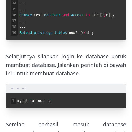
14
.
.
.
15
.
.
.
16
Remove 
test
database 
and
access 
to
it
?
[
Y
/
n
]
y
17
.
.
.
18
.
.
.
19
Reload 
privilege 
tables 
now
?
[
Y
/
n
]
y
Selanjutnya silahkan login ke database untuk
membuat database. Jalankan perintah di bawah
ini untuk membuat database.
1
mysql
-
u
root
-
p
Setelah berhasil masuk database