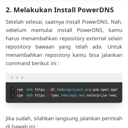
2. Melakukan Install PowerDNS
Setelah selesai, saatnya install PowerDNS. Nah,
sebelum memulai install PowerDNS, kamu
harus menambahkan repository external selain
repository bawaan yang telah ada. Untuk
menambahkan repository kamu bisa jalankan
command berikut ini :
1
rpm
-
Uvh 
https
:
/
/
dl
.fedoraproject
.org
/
pub
/
epel
/
epel
-
rel
2
rpm
-
Uvh 
https
:
/
/
rpms
.remirepo
.net
/
enterprise
/
remi
-
rele
Jika sudah, silahkan langsung jalankan perintah
di bawah ini :