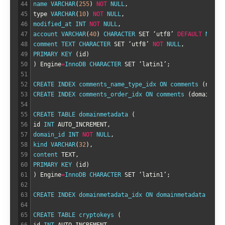
44
name 
VARCHAR
(
255
)
NOT
NULL
,
45
type
VARCHAR
(
10
)
NOT
NULL
,
46
modified_at 
INT
NOT
NULL
,
47
account 
VARCHAR
(
40
)
CHARACTER 
SET
‘
utf8
’
DEFAULT
NULL
,
48
comment 
TEXT 
CHARACTER 
SET
‘
utf8
’
NOT
NULL
,
49
PRIMARY 
KEY
(
id
)
50
)
Engine
=
InnoDB 
CHARACTER 
SET
‘
latin1
’
;
51
52
CREATE 
INDEX 
comments_name_type_idx 
ON 
comments
(
name
,
53
CREATE 
INDEX 
comments_order_idx 
ON 
comments
(
domain_id
54
55
CREATE 
TABLE 
domainmetadata
(
56
id
INT
AUTO_INCREMENT
,
57
domain_id 
INT
NOT
NULL
,
58
kind 
VARCHAR
(
32
)
,
59
content 
TEXT
,
60
PRIMARY 
KEY
(
id
)
61
)
Engine
=
InnoDB 
CHARACTER 
SET
‘
latin1
’
;
62
63
CREATE 
INDEX 
domainmetadata_idx 
ON 
domainmetadata
(
dom
64
65
CREATE 
TABLE 
cryptokeys
(
66
id
INT
AUTO_INCREMENT
,