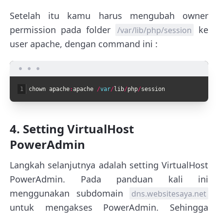
Setelah itu kamu harus mengubah owner
permission pada folder
ke
/var/lib/php/session
user apache, dengan command ini :
1
chown
apache
:
apache
/
var
/
lib
/
php
/
session
4. Setting VirtualHost
PowerAdmin
Langkah selanjutnya adalah setting VirtualHost
PowerAdmin. Pada panduan kali ini
menggunakan subdomain
dns.websitesaya.net
untuk mengakses PowerAdmin. Sehingga