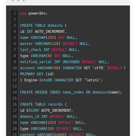
1
use
powerdns
;
2
3
CREATE 
TABLE 
domains
(
4
id
INT
AUTO_INCREMENT
,
5
name 
VARCHAR
(
255
)
NOT
NULL
,
6
master 
VARCHAR
(
128
)
DEFAULT
NULL
,
7
last_check 
INT
DEFAULT
NULL
,
8
type
VARCHAR
(
6
)
NOT
NULL
,
9
notified_serial 
INT
UNSIGNED
DEFAULT
NULL
,
10
account 
VARCHAR
(
40
)
CHARACTER 
SET
‘
utf8
’
DEFAULT
NULL
,
11
PRIMARY 
KEY
(
id
)
12
)
Engine
=
InnoDB 
CHARACTER 
SET
‘
latin1
’
;
13
14
CREATE 
UNIQUE 
INDEX 
name_index 
ON 
domains
(
name
)
;
15
16
CREATE 
TABLE 
records
(
17
id
BIGINT 
AUTO_INCREMENT
,
18
domain_id 
INT
DEFAULT
NULL
,
19
name 
VARCHAR
(
255
)
DEFAULT
NULL
,
20
type
VARCHAR
(
10
)
DEFAULT
NULL
,
21
content 
VARCHAR
(
64000
)
DEFAULT
NULL
,