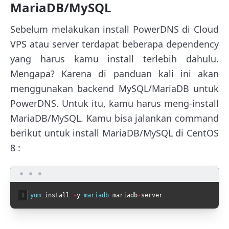
MariaDB/MySQL
Sebelum melakukan install PowerDNS di Cloud
VPS atau server terdapat beberapa dependency
yang harus kamu install terlebih dahulu.
Mengapa? Karena di panduan kali ini akan
menggunakan backend MySQL/MariaDB untuk
PowerDNS. Untuk itu, kamu harus meng-install
MariaDB/MySQL. Kamu bisa jalankan command
berikut untuk install MariaDB/MySQL di CentOS
8 :
1
yum 
install
-
y
mariadb 
mariadb
-
server