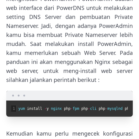
web interface dari PowerDNS untuk melakukan
setting DNS Server dan pembuatan Private
Nameserver. Jadi, dengan adanya PowerAdmin
kamu bisa membuat Private Nameserver lebih
mudah. Saat melakukan install PowerAdmin,
kamu memerlukan sebuah Web Server. Pada
panduan ini akan menggunakan Nginx sebagai
web server, untuk meng-install web server
silahkan jalankan perintah berikut :
1
yum 
install
-
y
nginx 
php
-
fpm 
php
-
cli 
php
-
mysqlnd 
php72
-
Kemudian kamu perlu mengecek konfigurasi