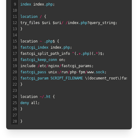
9
index 
index
.php
;
10
11
location
/
{
12
try
_
files
$uri
$uri
/
/
index
.php
?
query_string
;
13
}
14
15
location
~
.php
$
{
16
fastcgi_index 
index
.php
;
17
fastcgi_split_path_info
^
(
.
+
.php
)
(
.
*
)
$
;
18
fastcgi_keep_conn 
on
;
19
include
/
etc
/
nginx
/
fastcgi_params
;
20
fastcgi_pass 
unix
:
/
run
/
php
-
fpm
/
www
.sock
;
21
fastcgi_param
SCRIPT_FILENAME
\
(
document_root
\
)
fastcgi
22
}
23
24
location
~
/
.ht
{
25
deny 
all
;
26
}
27
28
}