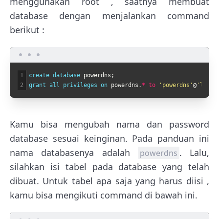
menggunakan root , saatnya membuat
database dengan menjalankan command
berikut :
1
create 
database 
powerdns
;
2
grant 
all 
privileges 
on 
powerdns
.
*
to
'powerdns'
@
'local
Kamu bisa mengubah nama dan password
database sesuai keinginan. Pada panduan ini
nama databasenya adalah
. Lalu,
powerdns
silahkan isi tabel pada database yang telah
dibuat. Untuk tabel apa saja yang harus diisi ,
kamu bisa mengikuti command di bawah ini.