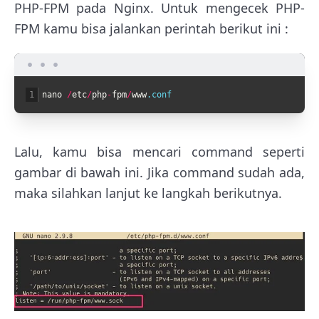
PHP-FPM pada Nginx. Untuk mengecek PHP-
FPM kamu bisa jalankan perintah berikut ini :
1
nano
/
etc
/
php
-
fpm
/
www
.conf
Lalu, kamu bisa mencari command seperti
gambar di bawah ini. Jika command sudah ada,
maka silahkan lanjut ke langkah berikutnya.