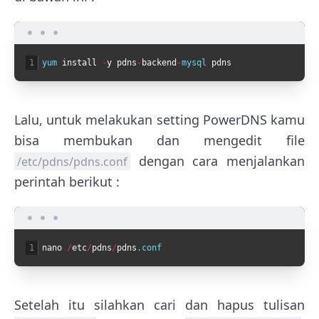
1
yum 
install
-
y
pdns
-
backend
-
mysql 
pdns
Lalu, untuk melakukan setting PowerDNS kamu
bisa membukan dan mengedit file
dengan cara menjalankan
/etc/pdns/pdns.conf
perintah berikut :
1
nano
/
etc
/
pdns
/
pdns
.conf
Setelah itu silahkan cari dan hapus tulisan