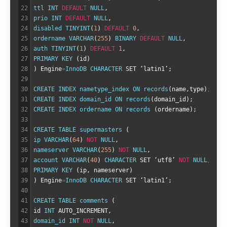
22
ttl 
INT
DEFAULT
NULL
,
23
prio 
INT
DEFAULT
NULL
,
24
disabled 
TINYINT
(
1
)
DEFAULT
0
,
25
ordername 
VARCHAR
(
255
)
BINARY 
DEFAULT
NULL
,
26
auth 
TINYINT
(
1
)
DEFAULT
1
,
27
PRIMARY 
KEY
(
id
)
28
)
Engine
=
InnoDB 
CHARACTER 
SET
‘
latin1
’
;
29
30
CREATE 
INDEX 
nametype_index 
ON 
records
(
name
,
type
)
;
31
CREATE 
INDEX 
domain_id 
ON 
records
(
domain_id
)
;
32
CREATE 
INDEX 
ordername 
ON 
records
(
ordername
)
;
33
34
CREATE 
TABLE 
supermasters
(
35
ip 
VARCHAR
(
64
)
NOT
NULL
,
36
nameserver 
VARCHAR
(
255
)
NOT
NULL
,
37
account 
VARCHAR
(
40
)
CHARACTER 
SET
‘
utf8
’
NOT
NULL
,
38
PRIMARY 
KEY
(
ip
,
nameserver
)
39
)
Engine
=
InnoDB 
CHARACTER 
SET
‘
latin1
’
;
40
41
CREATE 
TABLE 
comments
(
42
id
INT
AUTO_INCREMENT
,
43
domain_id 
INT
NOT
NULL
,