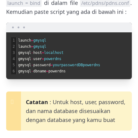
di dalam file
.
launch = bind
/etc/pdns/pdns.conf
Kemudian paste script yang ada di bawah ini :
1
launch
=
gmysql
2
launch
=
gmysql
3
gmysql
-
host
=
localhost
4
gmysql
-
user
=
powerdns
5
gmysql
-
password
=
yourpasswordDBpowerdns
6
gmysql
-
dbname
=
powerdns
Catatan
: Untuk host, user, password,
dan nama database disesuaikan
dengan database yang kamu buat