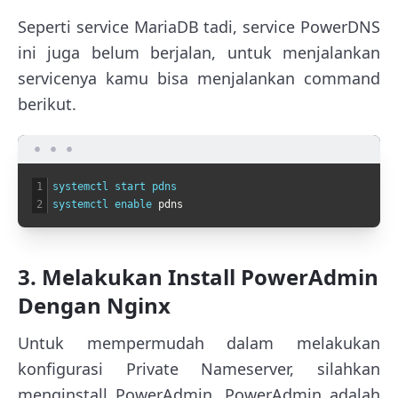
Seperti service MariaDB tadi, service PowerDNS
ini juga belum berjalan, untuk menjalankan
servicenya kamu bisa menjalankan command
berikut.
1
systemctl 
start 
pdns
2
systemctl 
enable 
pdns
3. Melakukan Install PowerAdmin
Dengan Nginx
Untuk mempermudah dalam melakukan
konfigurasi Private Nameserver, silahkan
menginstall PowerAdmin. PowerAdmin adalah