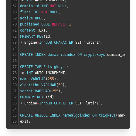
67
domain_id 
INT
NOT
NULL
,
68
flags 
INT
NOT
NULL
,
69
active 
BOOL
,
70
published 
BOOL
DEFAULT
1
,
71
content 
TEXT
,
72
PRIMARY 
KEY
(
id
)
73
)
Engine
=
InnoDB 
CHARACTER 
SET
‘
latin1
’
;
74
75
CREATE 
INDEX 
domainidindex 
ON 
cryptokeys
(
domain_id
)
;
76
77
CREATE 
TABLE 
tsigkeys
(
78
id
INT
AUTO_INCREMENT
,
79
name 
VARCHAR
(
255
)
,
80
algorithm 
VARCHAR
(
50
)
,
81
secret 
VARCHAR
(
255
)
,
82
PRIMARY 
KEY
(
id
)
83
)
Engine
=
InnoDB 
CHARACTER 
SET
‘
latin1
’
;
84
85
CREATE 
UNIQUE 
INDEX 
namealgoindex 
ON 
tsigkeys
(
name
,
al
86
exit
;