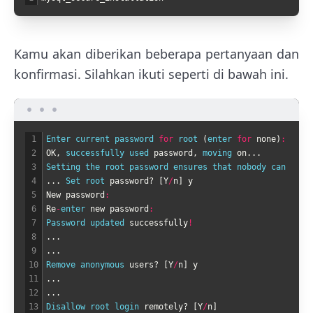
Kamu akan diberikan beberapa pertanyaan dan
konfirmasi. Silahkan ikuti seperti di bawah ini.
1
Enter 
current 
password 
for
root
(
enter 
for
none
)
:
2
OK
,
successfully 
used 
password
,
moving 
on
.
.
.
3
Setting 
the 
root 
password 
ensures 
that 
nobody 
can 
log 
4
.
.
.
Set 
root 
password
?
[
Y
/
n
]
y
5
New
password
:
6
Re
-
enter 
new
password
:
7
Password 
updated 
successfully
!
8
.
.
.
9
.
.
.
10
Remove 
anonymous 
users
?
[
Y
/
n
]
y
11
.
.
.
12
.
.
.
13
Disallow 
root 
login 
remotely
?
[
Y
/
n
]