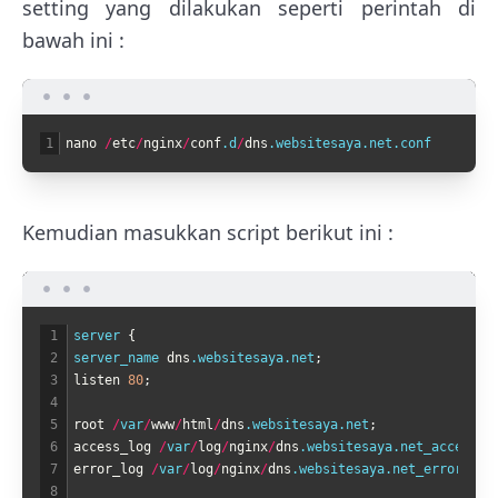
setting yang dilakukan seperti perintah di
bawah ini :
1
nano
/
etc
/
nginx
/
conf
.d
/
dns
.websitesaya
.net
.conf
Kemudian masukkan script berikut ini :
1
server
{
2
server_name 
dns
.websitesaya
.net
;
3
listen
80
;
4
5
root
/
var
/
www
/
html
/
dns
.websitesaya
.net
;
6
access_log
/
var
/
log
/
nginx
/
dns
.websitesaya
.net_access
.l
7
error_log
/
var
/
log
/
nginx
/
dns
.websitesaya
.net_error
.log
8